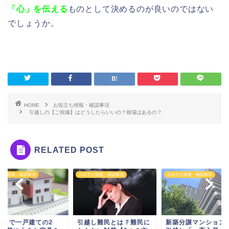
「心」を伝える
ものとして決めるのが良いのではない
でしょうか。
HOME
お役立ち情報・確認事項
引越しの【ご祝儀】はどうしたらいいの？相場はあるの？
RELATED POST
立ち情報・確認事項
お役立ち情報・確認事項
お役立ち情報・確認事項
越しで一戸建ての2
引越し難民とは？難民に
新築分譲マンション