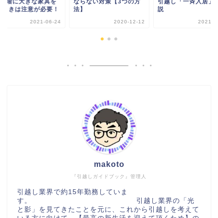
・3階に大きな家具を
ならない対策【3つの方
引越し「一斉入居」
ぶときは注意が必要！
法】
説
2021-06-24
2020-12-12
2021-0
makoto
『引越しガイドブック』管理人
引越し業界で約15年勤務していま
す。 引越し業界の「光
と影」を見てきたことを元に、これから引越しを考えて